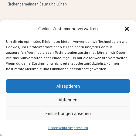
Kirchengemeinden Selm und Lünen
Recent Comments
Cookie-Zustimmung verwalten
Es sind keine Kommentare vorhanden.
Um dir ein optimales Erlebnis zu bieten, verwenden wir Technologien wie
Cookies, um Geräteinformationen zu speichern und/oder darauf
zuzugreifen. Wenn du diesen Technologien zustimmst, können wir Daten
wie das Surfverhalten oder eindeutige IDs auf dieser Website verarbeiten.
Wenn du deine Zustimmung nicht erteilst oder zurückziehst, können
bestimmte Merkmale und Funktionen beeinträchtigt werden.
Evangelische
Kirchengemeinde Selm
Teichstraße 31 59379 Selm
Akzeptieren
Tel.: 02592/1206 Mail:
Ablehnen
gemeindebuero@ev-kirche-selm.de
Einstellungen ansehen
Datenschutz
Impressum